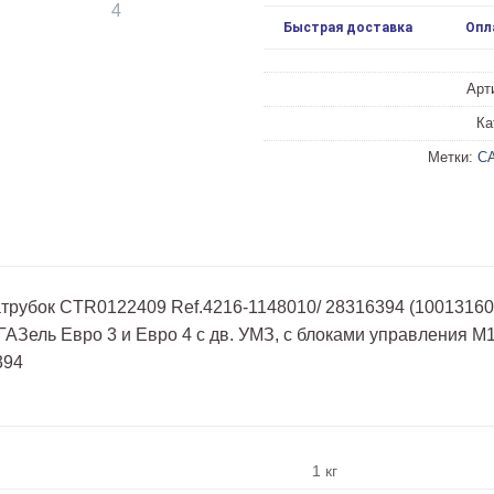
Быстрая доставка
Опл
Арт
Ка
Метки:
C
трубок CTR0122409 Ref.4216-1148010/ 28316394 (10013160/
ГАЗель Евро 3 и Евро 4 с дв. УМЗ, с блоками управления 
394
1 кг