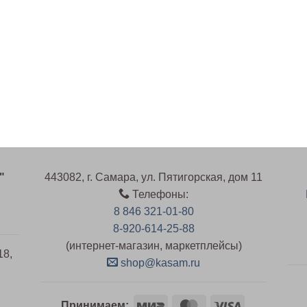
"
443082, г. Самара, ул. Пятигорская, дом 11
Телефоны:
8 846 321-01-80
8-920-614-25-88
(интернет-магазин, маркетплейсы)
18,
shop@kasam.ru
Mir
MasterCard
Visa
й
Принимаем: