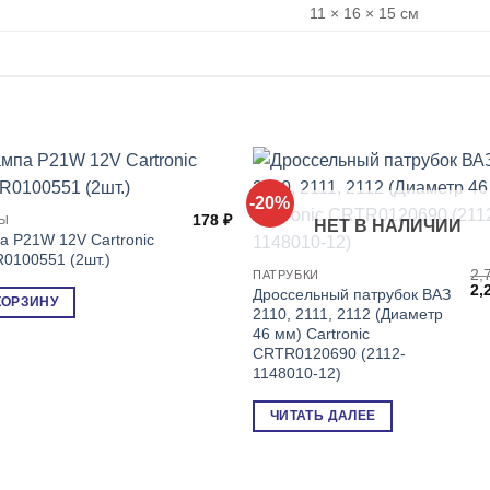
11 × 16 × 15 см
-20%
178
₽
ПЫ
НЕТ В НАЛИЧИИ
я
я
а P21W 12V Cartronic
0100551 (2шт.)
2,
ПАТРУБКИ
Пе
2,
Дроссельный патрубок ВАЗ
КОРЗИНУ
це
2110, 2111, 2112 (Диаметр
со
46 мм) Cartronic
2,
CRTR0120690 (2112-
1148010-12)
ЧИТАТЬ ДАЛЕЕ