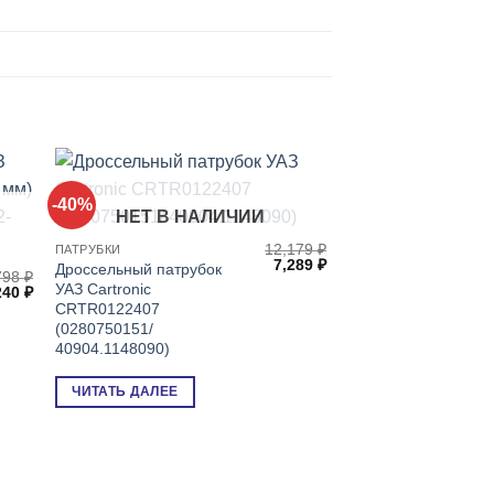
-40%
-36%
НЕТ В НАЛИЧИИ
12,179
₽
ПАТРУБКИ
Первоначальная
Текущая
7,289
₽
Дроссельный патрубок
798
₽
цена
цена:
УАЗ Cartronic
рвоначальная
Текущая
240
₽
составляла
7,289 ₽.
на
цена:
CRTR0122407
12,179 ₽.
ставляла
2,240 ₽.
(0280750151/
798 ₽.
40904.1148090)
ЧИТАТЬ ДАЛЕЕ