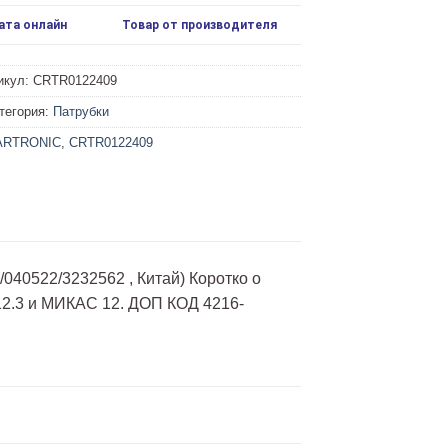
ата онлайн
Товар от производителя
икул:
CRTR0122409
тегория:
Патрубки
ARTRONIC
,
CRTR0122409
040522/3232562 , Китай) Коротко о
М12.3 и МИКАС 12. ДОП КОД 4216-