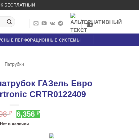
НОК БЕСПЛАТНЫЙ
УСНЫЕ ПЕРФОРАЦИОННЫЕ СИСТЕМЫ
Патрубки
атрубок ГАЗель Евро
artronic CRTR0122409
Первоначальная
Текущая
698
6,356
₽
₽
цена
цена:
Нет в наличии
составляла
6,356 ₽.
7,698 ₽.