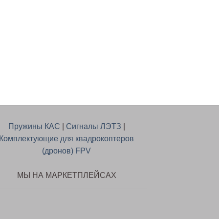
ПАТРУБКИ
Дроссельный патру
ВАЗ 21126 с эл пед
газа Cartronic
CRTR0117984 (2112
1148010/ 02807505
В КОРЗИНУ
Пружины КАС
|
Сигналы ЛЭТЗ
|
Комплектующие для квадрокоптеров
(дронов) FPV
МЫ НА МАРКЕТПЛЕЙСАХ