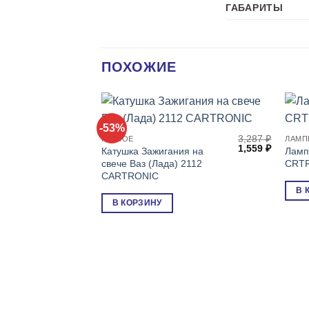
ГАБАРИТЫ
ПОХОЖИЕ
-53%
3,287
₽
РАЗНОЕ
ЛАМ
Первоначальна
Текуща
1,559
₽
Катушка Зажигания на
Ламп
цена
цена:
свече Ваз (Лада) 2112
CRTR
составляла
1,559 ₽.
CARTRONIC
3,287 ₽.
В 
В КОРЗИНУ