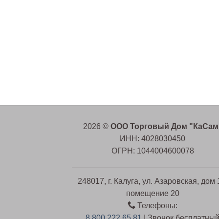
2026 ©
ООО Торговый Дом "КаСам
ИНН: 4028030450
ОГРН: 1044004600078
248017, г. Калуга, ул. Азаровская, дом 
помещение 20
Телефоны:
8 800 222 65 81
| Звонок бесплатны