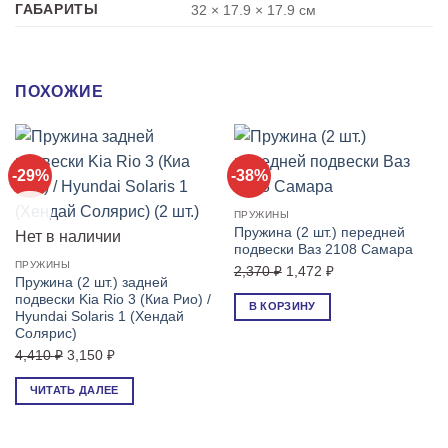
ГАБАРИТЫ
32 × 17.9 × 17.9 см
ПОХОЖИЕ
-29%
-38%
Новое
ПРУЖИНЫ
Пружина (2 шт.) передней
Нет в наличии
подвески Ваз 2108 Самара
ПРУЖИНЫ
Первоначальная
Текущая
2,370
₽
1,472
₽
Пружина (2 шт.) задней
цена
цена:
подвески Kia Rio 3 (Киа Рио) /
В КОРЗИНУ
составляла
1,472 ₽.
Hyundai Solaris 1 (Хендай
Солярис)
2,370 ₽.
Первоначальная
Текущая
4,410
₽
3,150
₽
цена
цена:
ЧИТАТЬ ДАЛЕЕ
составляла
3,150 ₽.
4,410 ₽.