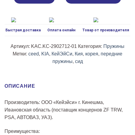
подвески
Kia
Ceed
ED
Быстрая доставка
Оплата онлайн
Товар от производителя
Дорестай
(Металл
Корея)
Артикул:
KAC.KC-2902712-01
Категория:
Пружины
Метки:
ceed
,
KIA
,
КейЭйСи
,
Кия
,
корея
,
передние
пружины
,
сид
ОПИСАНИЕ
Производитель: ООО «Кейэйси» г. Кинешма,
Ивановская область (поставщик концернов ZF TRW,
PSA, АВТОВАЗ, УАЗ).
Преимущества: