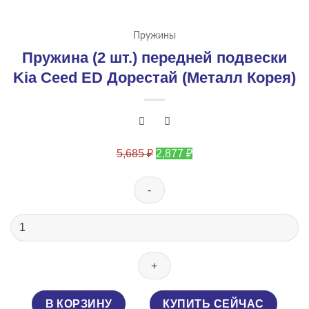
Пружины
Пружина (2 шт.) передней подвески
Kia Ceed ED Дорестай (Металл Корея)
Первоначальная
Текущая
5,685
₽
2,877
₽
цена
цена:
составляла
2,877 ₽.
5,685 ₽.
Количество
товара
Пружина
(2
шт.)
передней
В КОРЗИНУ
КУПИТЬ СЕЙЧАС