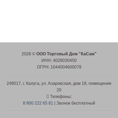
2026 ©
ООО Торговый Дом "КаСам"
ИНН: 4028030450
ОГРН: 1044004600078
248017, г. Калуга, ул. Азаровская, дом 18, помещение
20
Телефоны:
8 800 222 65 81
| Звонок бесплатный