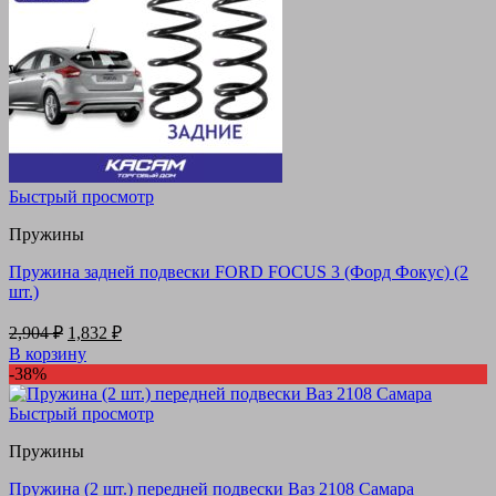
Быстрый просмотр
Пружины
Пружина задней подвески FORD FOCUS 3 (Форд Фокус) (2
шт.)
Первоначальная
Текущая
2,904
₽
1,832
₽
цена
цена:
В корзину
составляла
1,832 ₽.
-38%
2,904 ₽.
Быстрый просмотр
Пружины
Пружина (2 шт.) передней подвески Ваз 2108 Самара