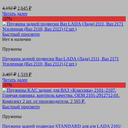
Первоначальная
Текущая
4,192
₽
2,645
₽
цена
цена:
Читать далее
составляла
2,645 ₽.
-37%
4,192 ₽.
Быстрый просмотр
Нет в наличии
Пружины
Пружина задней подвески Ваз LADA (Лада) 2111, Ваз 2171
Усиленная (Ваз 2110, Ваз 2112) (2 шт.)
Первоначальная
Текущая
2,407
₽
1,519
₽
цена
цена:
Читать далее
составляла
1,519 ₽.
-37%
2,407 ₽.
Быстрый просмотр
Пружины
Пружина задней подвески STANDARD для а/м LADA 2101/