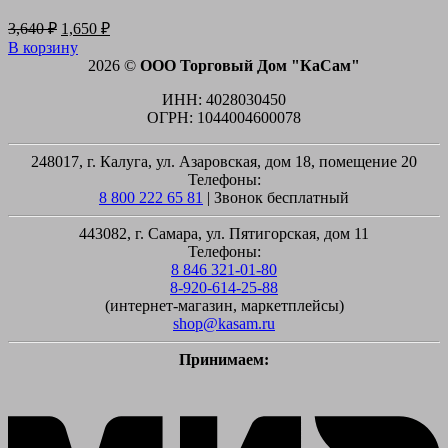
Первоначальная
Текущая
3,640
₽
1,650
₽
цена
цена:
В корзину
составляла
1,650 ₽.
2026 ©
ООО Торговый Дом "КаСам"
3,640 ₽.
ИНН: 4028030450
ОГРН: 1044004600078
248017, г. Калуга, ул. Азаровская, дом 18, помещение 20
Телефоны:
8 800 222 65 81
| Звонок бесплатный
443082, г. Самара, ул. Пятигорская, дом 11
Телефоны:
8 846 321-01-80
8-920-614-25-88
(интернет-магазин, маркетплейсы)
shop@kasam.ru
Принимаем:
M