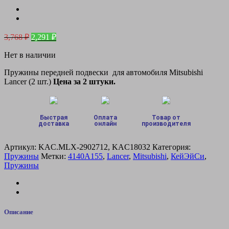
Первоначальная
Текущая
3,768
₽
2,291
₽
цена
цена:
составляла
Нет в наличии
2,291 ₽.
3,768 ₽.
Пружины передней подвески для автомобиля Mitsubishi
Lancer (2 шт.)
Цена за 2 штуки.
Быстрая
Оплата
Товар от
доставка
онлайн
производителя
Артикул:
KAC.MLX-2902712, KAC18032
Категория:
Пружины
Метки:
4140A155
,
Lancer
,
Mitsubishi
,
КейЭйСи
,
Пружины
Описание