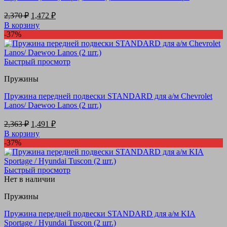
Первоначальная
Текущая
2,370
₽
1,472
₽
цена
цена:
В корзину
составляла
1,472 ₽.
-37%
2,370 ₽.
Быстрый просмотр
Пружины
Пружина передней подвески STANDARD для а/м Chevrolet
Lanos/ Daewoo Lanos (2 шт.)
Первоначальная
Текущая
2,363
₽
1,491
₽
цена
цена:
В корзину
составляла
1,491 ₽.
-37%
2,363 ₽.
Быстрый просмотр
Нет в наличии
Пружины
Пружина передней подвески STANDARD для а/м KIA
Sportage / Hyundai Tuscon (2 шт.)