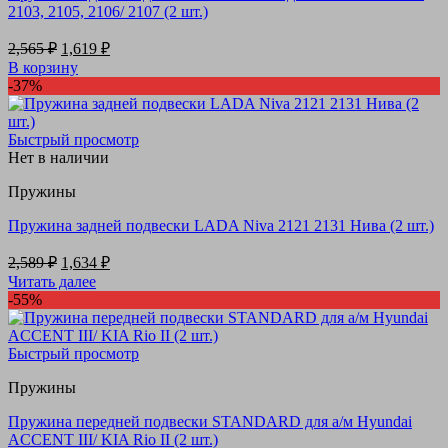
2103, 2105, 2106/ 2107 (2 шт.)
Первоначальная
Текущая
2,565
₽
1,619
₽
цена
цена:
В корзину
составляла
1,619 ₽.
-37%
2,565 ₽.
Быстрый просмотр
Нет в наличии
Пружины
Пружина задней подвески LADA Niva 2121 2131 Нива (2 шт.)
Первоначальная
Текущая
2,589
₽
1,634
₽
цена
цена:
Читать далее
составляла
1,634 ₽.
-55%
2,589 ₽.
Быстрый просмотр
Пружины
Пружина передней подвески STANDARD для а/м Hyundai
ACCENT III/ KIA Rio II (2 шт.)