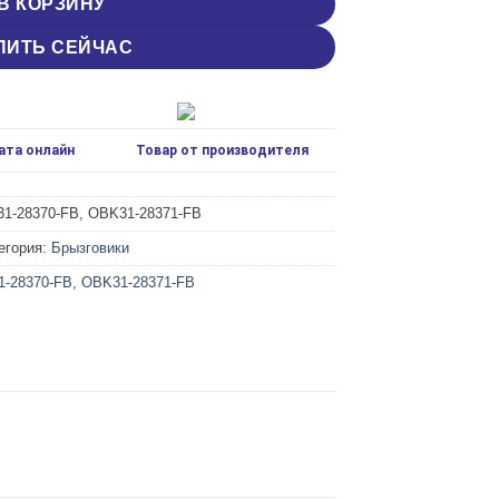
В КОРЗИНУ
ПИТЬ СЕЙЧАС
ата онлайн
Товар от производителя
1-28370-FB, OBK31-28371-FB
егория:
Брызговики
-28370-FB
,
OBK31-28371-FB