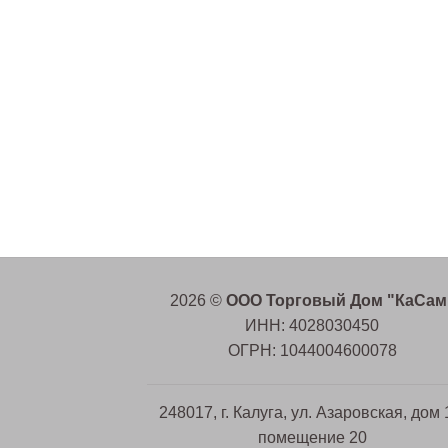
2026 ©
ООО Торговый Дом "КаСам
ИНН: 4028030450
ОГРН: 1044004600078
248017, г. Калуга, ул. Азаровская, дом 
помещение 20