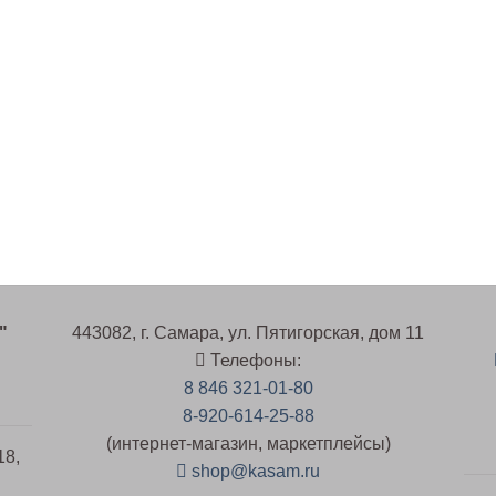
"
443082, г. Самара, ул. Пятигорская, дом 11
Телефоны:
8 846 321-01-80
8-920-614-25-88
(интернет-магазин, маркетплейсы)
18,
shop@kasam.ru