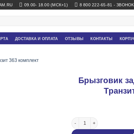
AM.RU
09.00- 18.00 (МСК+1)
8 800 222-65-81 - ЗВОН
ЕРТА
ДОСТАВКА И ОПЛАТА
ОТЗЫВЫ
КОНТАКТЫ
КОРПУ
Брызговик з
Транзи
Количество товара Брызгови