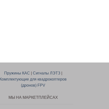
БРЫЗГОВИКИ
Брызговик передни
Mondeo (Форд Мон
комплект
В КОРЗИНУ
Пружины КАС
|
Сигналы ЛЭТЗ
|
Комплектующие для квадрокоптеров
(дронов) FPV
МЫ НА МАРКЕТПЛЕЙСАХ