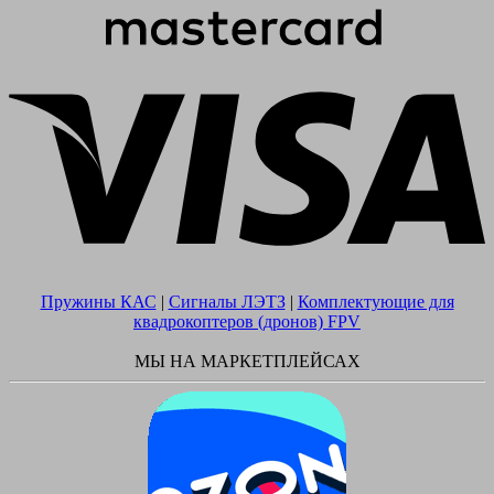
V
Пружины КАС
|
Сигналы ЛЭТЗ
|
Комплектующие для
квадрокоптеров (дронов) FPV
МЫ НА МАРКЕТПЛЕЙСАХ