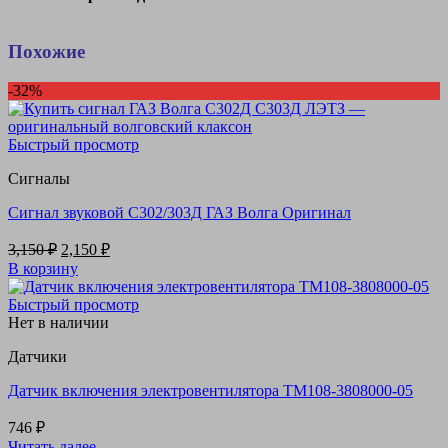
Похожие
-32%
Быстрый просмотр
Сигналы
Сигнал звуковой С302/303Д ГАЗ Волга Оригинал
Первоначальная
Текущая
3,150
₽
2,150
₽
цена
цена:
В корзину
составляла
2,150 ₽.
3,150 ₽.
Быстрый просмотр
Нет в наличии
Датчики
Датчик включения электровентилятора ТМ108-3808000-05
746
₽
Читать далее