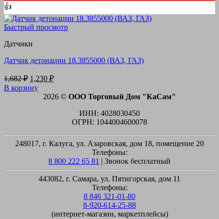
👍
Быстрый просмотр
Датчики
Датчик детонации 18.3855000 (ВАЗ, ГАЗ)
Первоначальная
Текущая
1,682
₽
1,230
₽
цена
цена:
В корзину
составляла
1,230 ₽.
2026 ©
ООО Торговый Дом "КаСам"
1,682 ₽.
ИНН: 4028030450
ОГРН: 1044004600078
248017, г. Калуга, ул. Азаровская, дом 18, помещение 20
Телефоны:
8 800 222 65 81
| Звонок бесплатный
443082, г. Самара, ул. Пятигорская, дом 11
Телефоны:
8 846 321-01-80
8-920-614-25-88
(интернет-магазин, маркетплейсы)