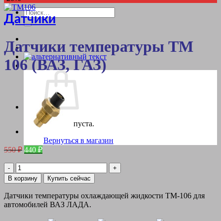
Искать:
Датчики
Датчики температуры ТМ
106 (ВАЗ, ГАЗ)
Корзина пуста.
Вернуться в магазин
Первоначальная
Текущая
550
₽
440
₽
цена
цена:
составляла
Количество
440 ₽.
товара
550 ₽.
В корзину
Купить сейчас
Датчики
температуры
Датчики температуры охлаждающей жидкости ТМ-106 для
ТМ
автомобилей ВАЗ ЛАДА.
106
(ВАЗ,