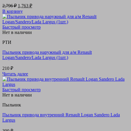
Первоначальная
Текущая
2,796
₽
1,763
₽
цена
цена:
В корзину
составляла
1,763 ₽.
2,796 ₽.
Быстрый просмотр
Нет в наличии
РТИ
Пыльник привода наружный для а/м Renault
Logan/Sandero/Lada Largus (1шт.)
210
₽
Читать далее
Быстрый просмотр
Нет в наличии
Пыльник
Пыльник привода внутренний Renault Logan Sandero Lada
Largus
300
₽