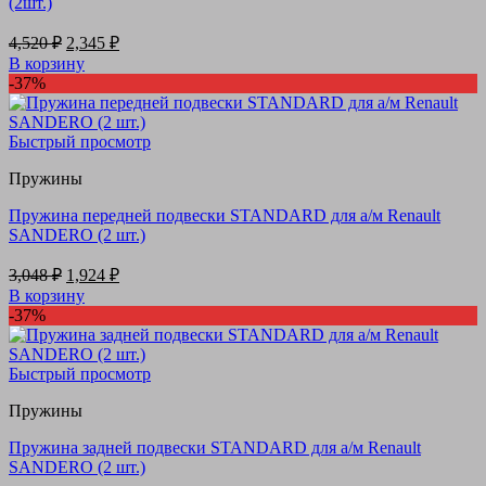
(2шт.)
Первоначальная
Текущая
4,520
₽
2,345
₽
цена
цена:
В корзину
составляла
2,345 ₽.
-37%
4,520 ₽.
Быстрый просмотр
Пружины
Пружина передней подвески STANDARD для а/м Renault
SANDERO (2 шт.)
Первоначальная
Текущая
3,048
₽
1,924
₽
цена
цена:
В корзину
составляла
1,924 ₽.
-37%
3,048 ₽.
Быстрый просмотр
Пружины
Пружина задней подвески STANDARD для а/м Renault
SANDERO (2 шт.)