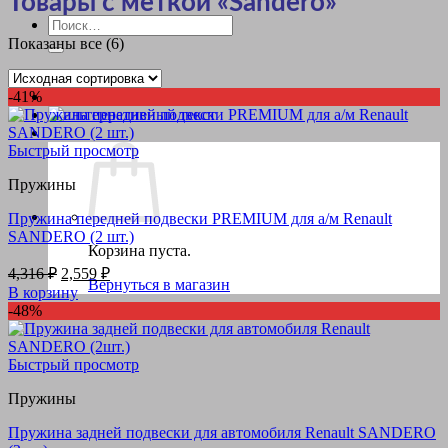
Товары с меткой «Sandero»
Искать:
Показаны все (6)
-41%
Быстрый просмотр
Пружины
Пружина передней подвески PREMIUM для а/м Renault
SANDERO (2 шт.)
Корзина пуста.
Первоначальная
Текущая
4,316
₽
2,559
₽
Вернуться в магазин
цена
цена:
В корзину
составляла
2,559 ₽.
-48%
4,316 ₽.
Быстрый просмотр
Пружины
Пружина задней подвески для автомобиля Renault SANDERO