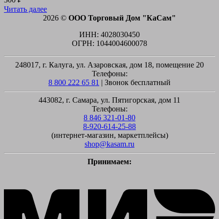
Читать далее
2026 ©
ООО Торговый Дом "КаСам"
ИНН: 4028030450
ОГРН: 1044004600078
248017, г. Калуга, ул. Азаровская, дом 18, помещение 20
Телефоны:
8 800 222 65 81
| Звонок бесплатный
443082, г. Самара, ул. Пятигорская, дом 11
Телефоны:
8 846 321-01-80
8-920-614-25-88
(интернет-магазин, маркетплейсы)
shop@kasam.ru
Принимаем:
M