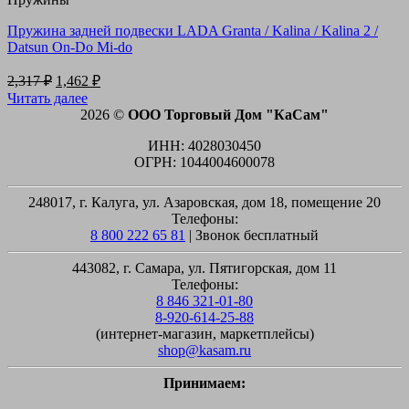
Пружина задней подвески LADA Granta / Kalina / Kalina 2 /
Datsun On-Do Mi-do
Первоначальная
Текущая
2,317
₽
1,462
₽
цена
цена:
Читать далее
составляла
1,462 ₽.
2026 ©
ООО Торговый Дом "КаСам"
2,317 ₽.
ИНН: 4028030450
ОГРН: 1044004600078
248017, г. Калуга, ул. Азаровская, дом 18, помещение 20
Телефоны:
8 800 222 65 81
| Звонок бесплатный
443082, г. Самара, ул. Пятигорская, дом 11
Телефоны:
8 846 321-01-80
8-920-614-25-88
(интернет-магазин, маркетплейсы)
shop@kasam.ru
Принимаем:
M