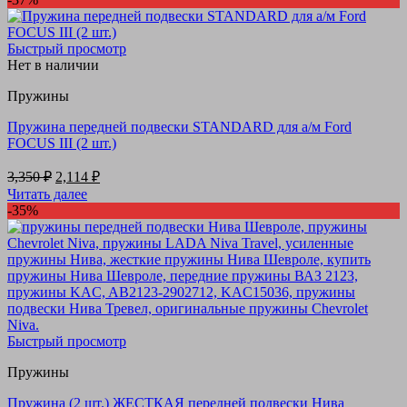
3,350 ₽.
Быстрый просмотр
Нет в наличии
Пружины
Пружина передней подвески STANDARD для а/м Ford
FOCUS III (2 шт.)
Первоначальная
Текущая
3,350
₽
2,114
₽
цена
цена:
Читать далее
составляла
2,114 ₽.
-35%
3,350 ₽.
Быстрый просмотр
Пружины
Пружина (2 шт.) ЖЕСТКАЯ передней подвески Нива