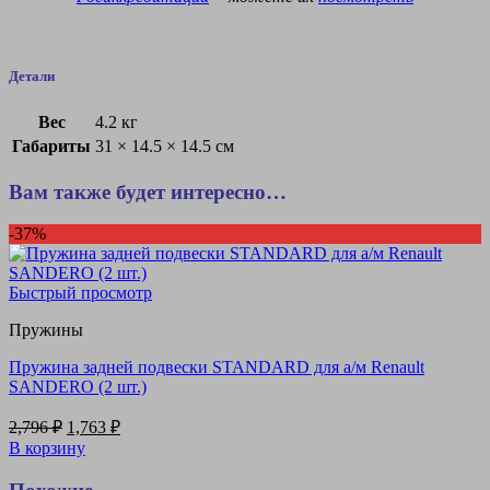
Детали
Вес
4.2 кг
Габариты
31 × 14.5 × 14.5 см
Вам также будет интересно…
-37%
Быстрый просмотр
Пружины
Пружина задней подвески STANDARD для а/м Renault
SANDERO (2 шт.)
Первоначальная
Текущая
2,796
₽
1,763
₽
цена
цена:
В корзину
составляла
1,763 ₽.
2,796 ₽.