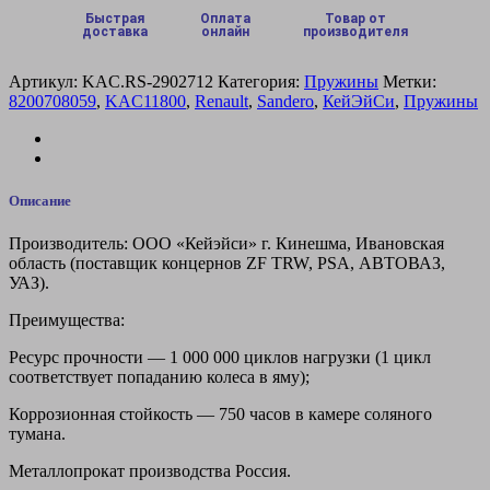
м
Быстрая
Оплата
Товар от
доставка
онлайн
производителя
Renault
SANDERO
(2
Артикул:
KAC.RS-2902712
Категория:
Пружины
Метки:
шт.)
8200708059
,
KAC11800
,
Renault
,
Sandero
,
КейЭйСи
,
Пружины
Описание
Производитель: ООО «Кейэйси» г. Кинешма, Ивановская
область (поставщик концернов ZF TRW, PSA, АВТОВАЗ,
УАЗ).
Преимущества:
Ресурс прочности — 1 000 000 циклов нагрузки (1 цикл
соответствует попаданию колеса в яму);
Коррозионная стойкость — 750 часов в камере соляного
тумана.
Металлопрокат производства Россия.