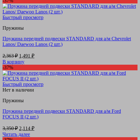
-37%
2,236 ₽.
Быстрый просмотр
Пружины
Пружина передней подвески STANDARD для а/м Chevrolet
Lanos/ Daewoo Lanos (2 шт.)
Первоначальная
Текущая
2,363
₽
1,491
₽
цена
цена:
В корзину
составляла
1,491 ₽.
-37%
2,363 ₽.
Быстрый просмотр
Нет в наличии
Пружины
Пружина передней подвески STANDARD для а/м Ford
FOCUS II (2 шт.)
Первоначальная
Текущая
3,350
₽
2,114
₽
цена
цена:
Читать далее
составляла
2,114 ₽.
-37%