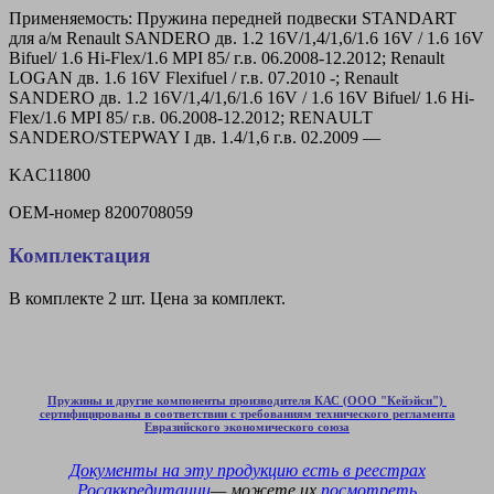
Применяемость: Пружина передней подвески STANDART
для а/м Renault SANDERO дв. 1.2 16V/1,4/1,6/1.6 16V / 1.6 16V
Bifuel/ 1.6 Hi-Flex/1.6 MPI 85/ г.в. 06.2008-12.2012; Renault
LOGAN дв. 1.6 16V Flexifuel / г.в. 07.2010 -; Renault
SANDERO дв. 1.2 16V/1,4/1,6/1.6 16V / 1.6 16V Bifuel/ 1.6 Hi-
Flex/1.6 MPI 85/ г.в. 06.2008-12.2012; RENAULT
SANDERO/STEPWAY I дв. 1.4/1,6 г.в. 02.2009 —
KAC11800
OEM-номер
8200708059
Комплектация
В комплекте 2 шт. Цена за комплект.
Пружины и другие компоненты производителя КАС (ООО "Кейэйси")
сертифицированы в соответствии с требованиям технического регламента
Евразийского экономического союза
Документы на эту продукцию есть в
реестрах
Росаккредитации
— можете их
посмотреть