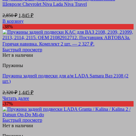
Шевроле Chevrolet Niva Lada Niva Travel
Первоначальная
Текущая
2,850
₽
1,845
₽
цена
цена:
В корзину
составляла
1,845 ₽.
-38%
2,850 ₽.
Быстрый просмотр
Нет в наличии
Пружины
Пружина задней подвески для а/м LADA Samara Ваз 2108 (2
шт.)
Первоначальная
Текущая
2,320
₽
1,445
₽
цена
цена:
Читать далее
составляла
1,445 ₽.
-37%
2,320 ₽.
Быстрый просмотр
Нет в наличии
Пружины