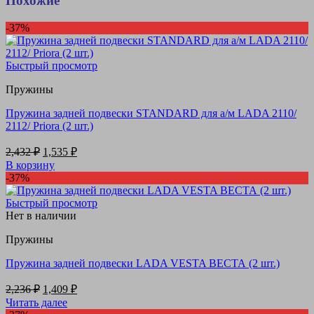
Похожие
-37%
Быстрый просмотр
Пружины
Пружина задней подвески STANDARD для а/м LADA 2110/
2112/ Priora (2 шт.)
Первоначальная
Текущая
2,432
₽
1,535
₽
цена
цена:
В корзину
составляла
1,535 ₽.
-37%
2,432 ₽.
Быстрый просмотр
Нет в наличии
Пружины
Пружина задней подвески LADA VESTA ВЕСТА (2 шт.)
Первоначальная
Текущая
2,236
₽
1,409
₽
цена
цена:
Читать далее
составляла
1,409 ₽.