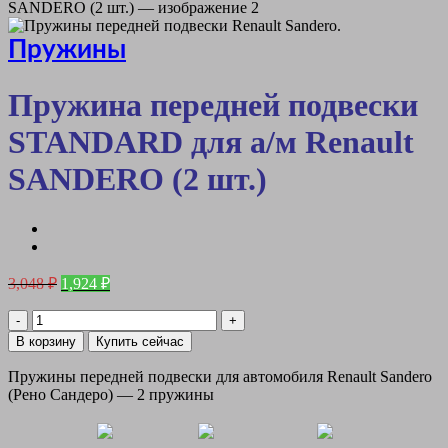
Пружины
Пружина передней подвески
STANDARD для а/м Renault
SANDERO (2 шт.)
Первоначальная
Текущая
3,048
₽
1,924
₽
цена
цена:
составляла
Количество
1,924 ₽.
товара
3,048 ₽.
В корзину
Купить сейчас
Пружина
передней
Пружины передней подвески для автомобиля Renault Sandero
подвески
(Рено Сандеро) — 2 пружины
STANDARD
для
а/