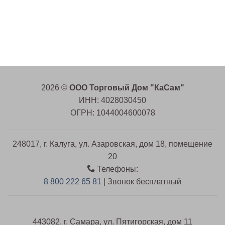
2026 ©
ООО Торговый Дом "КаСам"
ИНН: 4028030450
ОГРН: 1044004600078
248017, г. Калуга, ул. Азаровская, дом 18, помещение
20
Телефоны:
8 800 222 65 81
| Звонок бесплатный
443082, г. Самара, ул. Пятигорская, дом 11