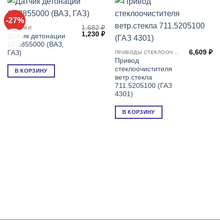
-27%
1,682
₽
ДАТЧИКИ
Первоначальная
Текущая
1,230
₽
Датчик детонации
👍
цена
цена:
18.3855000 (ВАЗ,
составляла
1,230 ₽.
6,609
₽
1,682 ₽.
ГАЗ)
ПРИВОДЫ СТЕКЛООЧИСТИТЕЛЕЙ
Привод
стеклоочистителя
В КОРЗИНУ
ветр.стекла
711.5205100 (ГАЗ
4301)
В КОРЗИНУ