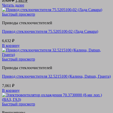
2,320
₽
1,445
₽
цена
цена:
Читать далее
составляла
1,445 ₽.
2,320 ₽.
Быстрый просмотр
Приводы стеклоочистителей
Привод стеклоочистителя 75.5205100-02 (Лада Самара)
6,632
₽
В корзину
Быстрый просмотр
Приводы стеклоочистителей
Привод стеклоочистителя 32.5215100 (Калина, Datsun, Гранта)
7,061
₽
В корзину
Быстрый просмотр
Вентиляторы