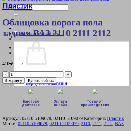
Пластик
Искать:
Облицовка порога пола
задняя ВАЗ 2110 2111 2112
410
₽
Корзина пуста.
Количество
товара
В корзину
Купить сейчас
Вернуться в магазин
Облицовка
порога
пола
задняя
Быстрая
Оплата
Товар от
ВАЗ
доставка
онлайн
производителя
2110
2111
Артикул:
02110-5109078, 02110-5109079
Категория:
Пластик
2112
Метки:
02110-5109078
,
02110-5109079
,
2110
,
2111
,
2112
,
ВАЗ