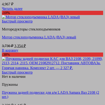
4,967
₽
Читать далее
-10%
Быстрый просмотр
Моторедукторы стеклоподъемников
Мотор стеклоподъемника LADA (ВАЗ) левый
Первоначальная
Текущая
3,736
₽
3,354
₽
цена
цена:
В корзину
составляла
3,354 ₽.
-38%
3,736 ₽.
Быстрый просмотр
Нет в наличии
Пружины
Пружина задней подвески для а/м LADA Samara Ваз 2108 (2
шт.)
Первоначальная
Текущая