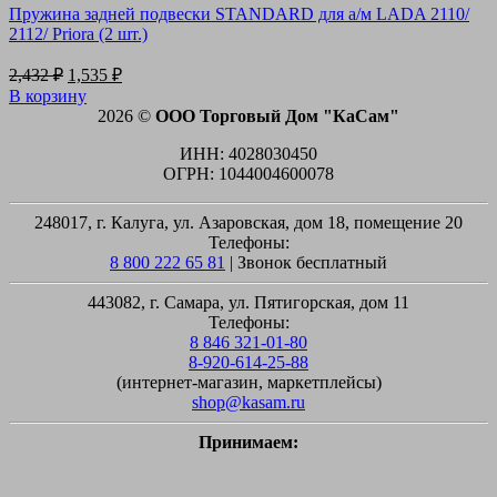
Пружина задней подвески STANDARD для а/м LADA 2110/
2112/ Priora (2 шт.)
Первоначальная
Текущая
2,432
₽
1,535
₽
цена
цена:
В корзину
составляла
1,535 ₽.
2026 ©
ООО Торговый Дом "КаСам"
2,432 ₽.
ИНН: 4028030450
ОГРН: 1044004600078
248017, г. Калуга, ул. Азаровская, дом 18, помещение 20
Телефоны:
8 800 222 65 81
| Звонок бесплатный
443082, г. Самара, ул. Пятигорская, дом 11
Телефоны:
8 846 321-01-80
8-920-614-25-88
(интернет-магазин, маркетплейсы)
shop@kasam.ru
Принимаем:
M