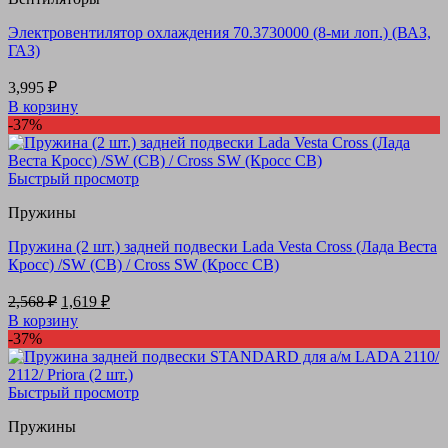
Электровентилятор охлаждения 70.3730000 (8-ми лоп.) (ВАЗ,
ГАЗ)
3,995
₽
В корзину
-37%
Быстрый просмотр
Пружины
Пружина (2 шт.) задней подвески Lada Vesta Cross (Лада Веста
Кросс) /SW (СВ) / Cross SW (Кросс СВ)
Первоначальная
Текущая
2,568
₽
1,619
₽
цена
цена:
В корзину
составляла
1,619 ₽.
-37%
2,568 ₽.
Быстрый просмотр
Пружины