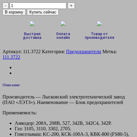
Количество
товара
В корзину
Купить сейчас
Блок
предохранителей
111.3722
ГАЗ-3302,
Быстрая
Оплата
Товар от
МАЗ,
доставка
онлайн
производителя
КАМАЗ
30А+60А
Артикул:
111.3722
Категория:
Предохранители
Метка:
111.3722
Описание
Производитель — Лысковский электротехнический завод
(ПАО «ЛЭТЗ»). Наименование — Блок предохранителей
Применяемость:
Амкодор: 208А, 208В, 527, 342В, 342С4, 342Р.
Газ: 3105, 3110, 3302, 2705.
Гомсельмаш: KС-200, КСК-100А-3, КВК-800 (FS80-5),