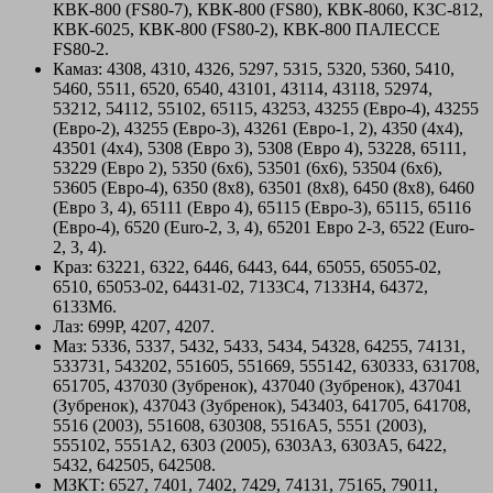
КВК-800 (FS80-7), КВК-800 (FS80), КВК-8060, KЗС-812,
КВК-6025, КВК-800 (FS80-2), КВК-800 ПАЛЕССЕ
FS80-2.
Камаз: 4308, 4310, 4326, 5297, 5315, 5320, 5360, 5410,
5460, 5511, 6520, 6540, 43101, 43114, 43118, 52974,
53212, 54112, 55102, 65115, 43253, 43255 (Евро-4), 43255
(Евро-2), 43255 (Евро-3), 43261 (Евро-1, 2), 4350 (4х4),
43501 (4х4), 5308 (Евро 3), 5308 (Евро 4), 53228, 65111,
53229 (Евро 2), 5350 (6х6), 53501 (6х6), 53504 (6х6),
53605 (Евро-4), 6350 (8х8), 63501 (8х8), 6450 (8х8), 6460
(Евро 3, 4), 65111 (Евро 4), 65115 (Евро-3), 65115, 65116
(Евро-4), 6520 (Euro-2, 3, 4), 65201 Евро 2-3, 6522 (Euro-
2, 3, 4).
Краз: 63221, 6322, 6446, 6443, 644, 65055, 65055-02,
6510, 65053-02, 64431-02, 7133С4, 7133H4, 64372,
6133М6.
Лаз: 699Р, 4207, 4207.
Маз: 5336, 5337, 5432, 5433, 5434, 54328, 64255, 74131,
533731, 543202, 551605, 551669, 555142, 630333, 631708,
651705, 437030 (Зубренок), 437040 (Зубренок), 437041
(Зубренок), 437043 (Зубренок), 543403, 641705, 641708,
5516 (2003), 551608, 630308, 5516А5, 5551 (2003),
555102, 5551А2, 6303 (2005), 6303A3, 6303A5, 6422,
5432, 642505, 642508.
МЗКТ: 6527, 7401, 7402, 7429, 74131, 75165, 79011,