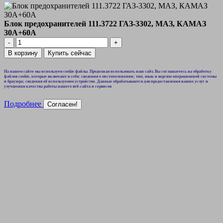
Блок предохранителей 111.3722 ГАЗ-3302, МАЗ, КАМАЗ
30А+60А
Количество
товара
В корзину
Купить сейчас
Блок
предохранителей
На нашем сайте мы используем cookie файлы. Продолжая использовать наш сайт, Вы соглашаетесь на обработку
111.3722
файлов cookie, которые включают в себя: сведения о местоположении; тип, язык и версию операционной системы
и браузера; сведения об используемом устройстве. Данные обрабатываются для предоставления наших услуг и
ГАЗ-3302,
улучшения качества работы нашего веб-сайта и сервисов
МАЗ,
КАМАЗ
Подробнее
Согласен!
30А+60А