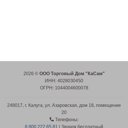
2026 ©
ООО Торговый Дом "КаСам"
ИНН: 4028030450
ОГРН: 1044004600078
248017, г. Калуга, ул. Азаровская, дом 18, помещение
20
Телефоны:
8 800 222 65 81
| Звонок бесплатный