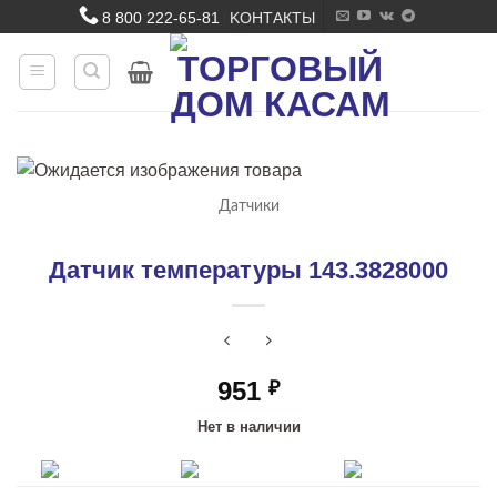
Skip
8 800 222-65-81
KОНТАКТЫ
|
to
content
Датчики
Датчик температуры 143.3828000
951
₽
Нет в наличии