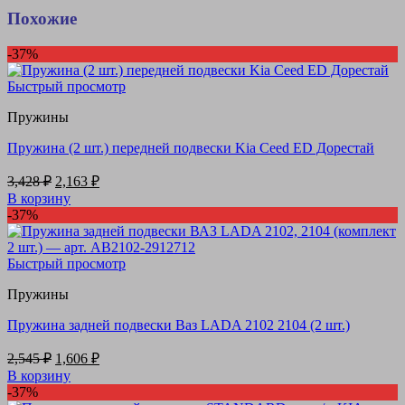
2,570 ₽.
Похожие
-37%
Быстрый просмотр
Пружины
Пружина (2 шт.) передней подвески Kia Ceed ED Дорестай
Первоначальная
Текущая
3,428
₽
2,163
₽
цена
цена:
В корзину
составляла
2,163 ₽.
-37%
3,428 ₽.
Быстрый просмотр
Пружины
Пружина задней подвески Ваз LADA 2102 2104 (2 шт.)
Первоначальная
Текущая
2,545
₽
1,606
₽
цена
цена:
В корзину
составляла
1,606 ₽.
-37%