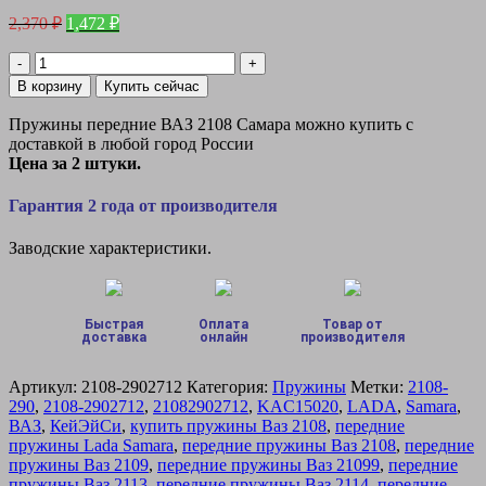
Первоначальная
Текущая
2,370
₽
1,472
₽
цена
цена:
составляла
Количество
1,472 ₽.
товара
2,370 ₽.
В корзину
Купить сейчас
Пружина
(2
Пружины передние ВАЗ 2108 Самара можно купить с
шт.)
доставкой в любой город России
передней
Цена за 2 штуки.
подвески
Ваз
Гарантия 2 года от производителя
2108
Самара
Заводские характеристики.
Быстрая
Оплата
Товар от
доставка
онлайн
производителя
Артикул:
2108-2902712
Категория:
Пружины
Метки:
2108-
290
,
2108-2902712
,
21082902712
,
KAC15020
,
LADA
,
Samara
,
ВАЗ
,
КейЭйСи
,
купить пружины Ваз 2108
,
передние
пружины Lada Samara
,
передние пружины Ваз 2108
,
передние
пружины Ваз 2109
,
передние пружины Ваз 21099
,
передние
пружины Ваз 2113
,
передние пружины Ваз 2114
,
передние