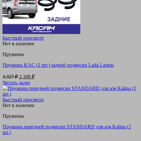
Быстрый просмотр
Нет в наличии
Пружины
Пружина KAC (2 шт.) задней подвески Lada Largus
Первоначальная
Текущая
3,327
₽
2,100
₽
цена
цена:
Читать далее
составляла
2,100 ₽.
3,327 ₽.
Быстрый просмотр
Нет в наличии
Пружины
Пружина передней подвески STANDARD для а/м Kalina (2
шт.)