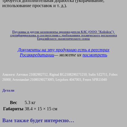
требуется дополнительная доработка (укорачивание,
использование проставок и т. д.).
Пружины и другие компоненты производителя КАС (ООО "Кейэйси")
сертифицированы в соответствии с требованиям технического регламента
Евразийского экономического союза
Документы на эту продукцию есть в
реестрах
Росаккредитации
— можете их
посмотреть
Аналоги: Автоваз 21082902712, Riginal RG2108290271210, Sufix SZ2711, Fobos
26900, Avtostandart 21080290273095, Lesjofors 4047003, Fenox SPR11040
Детали
Вес
5.3 кг
Габариты
38.4 × 15 × 15 см
Вам также будет интересно…