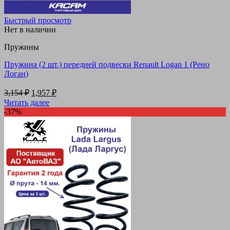
Быстрый просмотр
Нет в наличии
Пружины
Пружина (2 шт.) передней подвески Renault Logan 1 (Рено
Логан)
Первоначальная
Текущая
3,154
₽
1,957
₽
цена
цена:
Читать далее
составляла
1,957 ₽.
-37%
3,154 ₽.