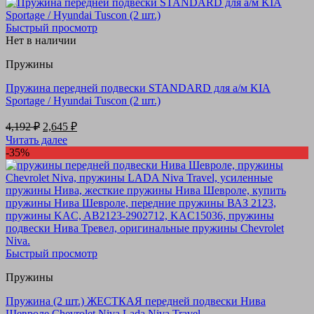
2,545 ₽.
Быстрый просмотр
Нет в наличии
Пружины
Пружина передней подвески STANDARD для а/м KIA
Sportage / Hyundai Tuscon (2 шт.)
Первоначальная
Текущая
4,192
₽
2,645
₽
цена
цена:
Читать далее
составляла
2,645 ₽.
-35%
4,192 ₽.
Быстрый просмотр
Пружины
Пружина (2 шт.) ЖЕСТКАЯ передней подвески Нива
Шевроле Chevrolet Niva Lada Niva Travel