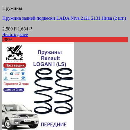
Пружины
Пружина задней подвески LADA Niva 2121 2131 Нива (2 шт.)
Первоначальная
Текущая
2,589
₽
1,634
₽
цена
цена:
Читать далее
составляла
1,634 ₽.
-38%
2,589 ₽.