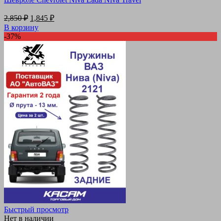
Первоначальная
Текущая
2,850
₽
1,845
₽
цена
цена:
В корзину
составляла
1,845 ₽.
-37%
2,850 ₽.
Быстрый просмотр
Нет в наличии