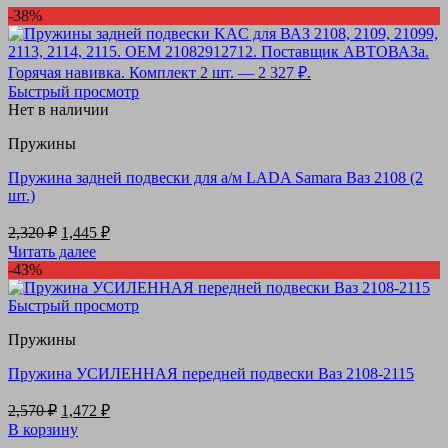
-38%
Быстрый просмотр
Нет в наличии
Пружины
Пружина задней подвески для а/м LADA Samara Ваз 2108 (2
шт.)
Первоначальная
Текущая
2,320
₽
1,445
₽
цена
цена:
Читать далее
составляла
1,445 ₽.
-43%
2,320 ₽.
Быстрый просмотр
Пружины
Пружина УСИЛЕННАЯ передней подвески Ваз 2108-2115
Первоначальная
Текущая
2,570
₽
1,472
₽
цена
цена:
В корзину
составляла
1,472 ₽.