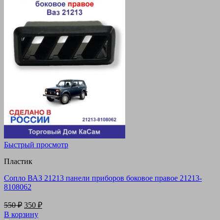
Быстрый просмотр
Пластик
Сопло ВАЗ 21213 панели приборов боковое правое 21213-
8108062
Первоначальная
Текущая
550
₽
350
₽
цена
цена:
В корзину