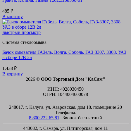
Гранта, Калина, Газель 1202.5208500-01
485
₽
В корзину
Быстрый просмотр
Система стеклоомыва
Бачок омывателя ГАЗель, Волга, Соболь, ГАЗ-3307, 3308, УАЗ
в сборе 12В 2л
1,438
₽
В корзину
2026 ©
ООО Торговый Дом "КаСам"
ИНН: 4028030450
ОГРН: 1044004600078
248017, г. Калуга, ул. Азаровская, дом 18, помещение 20
Телефоны:
8 800 222 65 81
| Звонок бесплатный
443082, г. Самара, ул. Пятигорская, дом 11