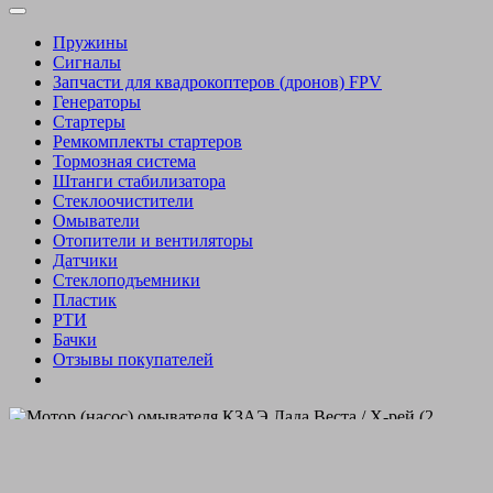
Пружины
Сигналы
Запчасти для квадрокоптеров (дронов) FPV
Генераторы
Стартеры
Ремкомплекты стартеров
Тормозная система
Штанги стабилизатора
Стеклоочистители
Омыватели
Отопители и вентиляторы
Датчики
Стеклоподъемники
Пластик
РТИ
Бачки
Отзывы покупателей
Мотор насос омывателя КЗАЭ Лада Веста Х-рей Lada
Vesta XRay (2 штуцера) 289209776R