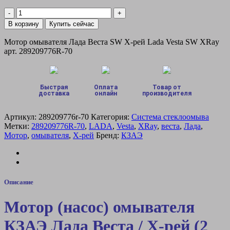
цена
цена:
составляла
Количество
1,200 ₽.
товара
2,540 ₽.
В корзину
Купить сейчас
Мотор
насос
Мотор омывателя Лада Веста SW Х-рей Lada Vesta SW XRay
омывателя
арт. 289209776R-70
КЗАЭ
Лада
Веста
Х-
Быстрая
Оплата
Товар от
доставка
онлайн
производителя
рей
Lada
Vesta
Артикул:
289209776r-70
Категория:
Система стеклоомыва
XRay
Метки:
289209776R-70
,
LADA
,
Vesta
,
XRay
,
веста
,
Лада
,
(2
Мотор
,
омывателя
,
Х-рей
Бренд:
КЗАЭ
штуцера)
289209776R
Описание
Мотор (насос) омывателя
КЗАЭ Лада Веста / Х-рей (2