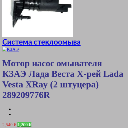
Система стеклоомыва
Мотор насос омывателя
КЗАЭ Лада Веста Х-рей Lada
Vesta XRay (2 штуцера)
289209776R
Первоначальная
Текущая
2,540
₽
1,200
₽