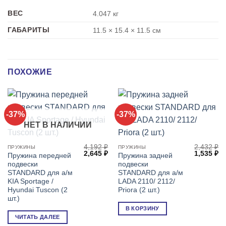
ВЕС
4.047 кг
ГАБАРИТЫ
11.5 × 15.4 × 11.5 см
ПОХОЖИЕ
-37%
-37%
НЕТ В НАЛИЧИИ
4,192
₽
2,432
₽
ПРУЖИНЫ
ПРУЖИНЫ
Первоначальная
Текущая
Первонач
Т
2,645
₽
1,535
₽
Пружина передней
Пружина задней
цена
цена:
цена
це
подвески
подвески
составляла
2,645 ₽.
составля
1,
4,192 ₽.
2,432 ₽.
STANDARD для а/м
STANDARD для а/м
KIA Sportage /
LADA 2110/ 2112/
Hyundai Tuscon (2
Priora (2 шт.)
шт.)
В КОРЗИНУ
ЧИТАТЬ ДАЛЕЕ