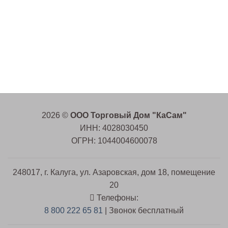
2026 ©
ООО Торговый Дом "КаСам"
ИНН: 4028030450
ОГРН: 1044004600078
248017, г. Калуга, ул. Азаровская, дом 18, помещение
20
Телефоны:
8 800 222 65 81
| Звонок бесплатный