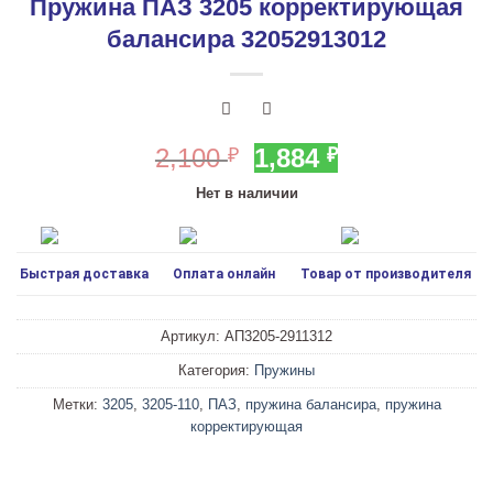
Пружина ПАЗ 3205 корректирующая
балансира 32052913012
Первоначальная
Текущая
2,100
1,884
₽
₽
цена
цена:
Нет в наличии
составляла
1,884 ₽.
2,100 ₽.
Быстрая доставка
Оплата онлайн
Товар от производителя
Артикул:
АП3205-2911312
Категория:
Пружины
Метки:
3205
,
3205-110
,
ПАЗ
,
пружина балансира
,
пружина
корректирующая