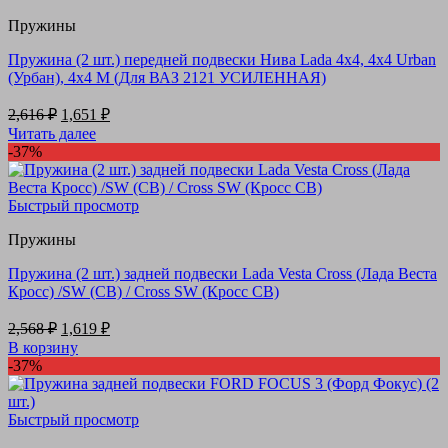
Пружины
Пружина (2 шт.) передней подвески Нива Lada 4х4, 4х4 Urban
(Урбан), 4х4 М (Для ВАЗ 2121 УСИЛЕННАЯ)
Первоначальная
Текущая
2,616
₽
1,651
₽
цена
цена:
Читать далее
составляла
1,651 ₽.
-37%
2,616 ₽.
Быстрый просмотр
Пружины
Пружина (2 шт.) задней подвески Lada Vesta Cross (Лада Веста
Кросс) /SW (СВ) / Cross SW (Кросс СВ)
Первоначальная
Текущая
2,568
₽
1,619
₽
цена
цена:
В корзину
составляла
1,619 ₽.
-37%
2,568 ₽.
Быстрый просмотр