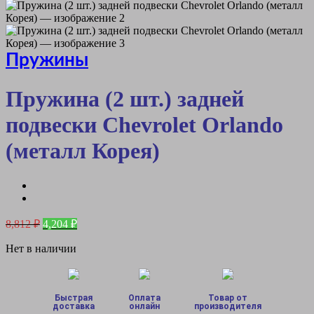
Пружины
Пружина (2 шт.) задней
подвески Chevrolet Orlando
(металл Корея)
Первоначальная
Текущая
8,812
₽
4,204
₽
цена
цена:
составляла
Нет в наличии
4,204 ₽.
8,812 ₽.
Быстрая
Оплата
Товар от
доставка
онлайн
производителя