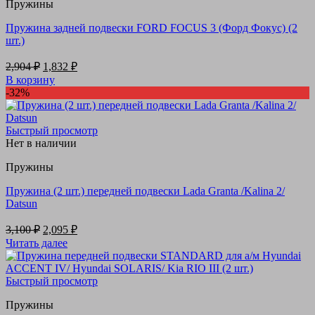
Пружины
Пружина задней подвески FORD FOCUS 3 (Форд Фокус) (2
шт.)
Первоначальная
Текущая
2,904
₽
1,832
₽
цена
цена:
В корзину
составляла
1,832 ₽.
-32%
2,904 ₽.
Быстрый просмотр
Нет в наличии
Пружины
Пружина (2 шт.) передней подвески Lada Granta /Kalina 2/
Datsun
Первоначальная
Текущая
3,100
₽
2,095
₽
цена
цена:
Читать далее
составляла
2,095 ₽.
3,100 ₽.
Быстрый просмотр
Пружины