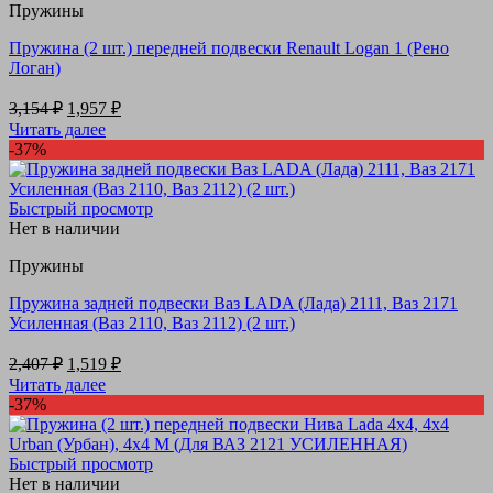
Пружины
Пружина (2 шт.) передней подвески Renault Logan 1 (Рено
Логан)
Первоначальная
Текущая
3,154
₽
1,957
₽
цена
цена:
Читать далее
составляла
1,957 ₽.
-37%
3,154 ₽.
Быстрый просмотр
Нет в наличии
Пружины
Пружина задней подвески Ваз LADA (Лада) 2111, Ваз 2171
Усиленная (Ваз 2110, Ваз 2112) (2 шт.)
Первоначальная
Текущая
2,407
₽
1,519
₽
цена
цена:
Читать далее
составляла
1,519 ₽.
-37%
2,407 ₽.
Быстрый просмотр
Нет в наличии