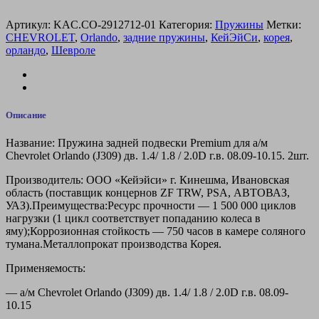
Артикул:
KAC.CO-2912712-01
Категория:
Пружины
Метки:
CHEVROLET
,
Orlando
,
задние пружины
,
КейЭйСи
,
корея
,
орландо
,
Шевроле
Описание
Название: Пружина задней подвески Premium для а/м
Chevrolet Orlando (J309) дв. 1.4/ 1.8 / 2.0D г.в. 08.09-10.15. 2шт.
Производитель: ООО «Кейэйси» г. Кинешма, Ивановская
область (поставщик концернов ZF TRW, PSA, АВТОВАЗ,
УАЗ).Преимущества:Ресурс прочности — 1 500 000 циклов
нагрузки (1 цикл соответствует попаданию колеса в
яму);Коррозионная стойкость — 750 часов в камере соляного
тумана.Металлопрокат производства Корея.
Применяемость:
— а/м Chevrolet Orlando (J309) дв. 1.4/ 1.8 / 2.0D г.в. 08.09-
10.15