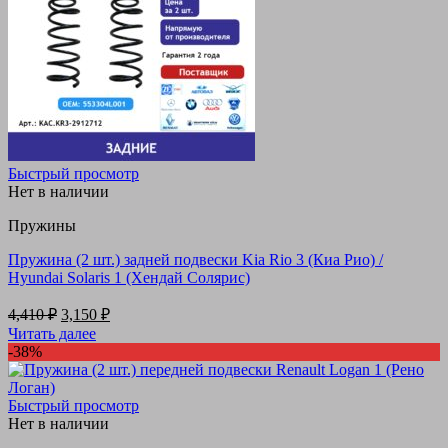
Быстрый просмотр
Нет в наличии
Пружины
Пружина (2 шт.) задней подвески Kia Rio 3 (Киа Рио) /
Hyundai Solaris 1 (Хендай Солярис)
Первоначальная
Текущая
4,410
₽
3,150
₽
цена
цена:
Читать далее
составляла
3,150 ₽.
-38%
4,410 ₽.
Быстрый просмотр
Нет в наличии