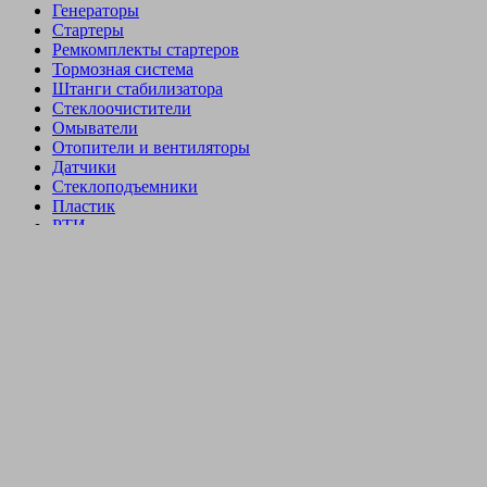
Генераторы
Стартеры
Ремкомплекты стартеров
Тормозная система
Штанги стабилизатора
Стеклоочистители
Омыватели
Отопители и вентиляторы
Датчики
Стеклоподъемники
Пластик
РТИ
Бачки
Отзывы покупателей
Пружина (2 шт.) задней подвески Chevrolet Orlando (металл
Корея)
Нет в наличии
На нашем сайте мы используем cookie файлы. Продолжая использовать наш сайт, Вы соглашаетесь на обработку
файлов cookie, которые включают в себя: сведения о местоположении; тип, язык и версию операционной системы
и браузера; сведения об используемом устройстве. Данные обрабатываются для предоставления наших услуг и