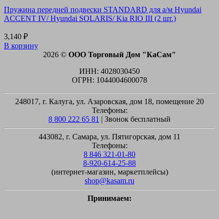
Пружина передней подвески STANDARD для а/м Hyundai
ACCENT IV/ Hyundai SOLARIS/ Kia RIO III (2 шт.)
3,140
₽
В корзину
2026 ©
ООО Торговый Дом "КаСам"
ИНН: 4028030450
ОГРН: 1044004600078
248017, г. Калуга, ул. Азаровская, дом 18, помещение 20
Телефоны:
8 800 222 65 81
| Звонок бесплатный
443082, г. Самара, ул. Пятигорская, дом 11
Телефоны:
8 846 321-01-80
8-920-614-25-88
(интернет-магазин, маркетплейсы)
shop@kasam.ru
Принимаем:
M