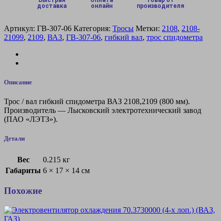
спидометра
доставка
онлайн
производителя
ВАЗ
2108,2109
Артикул:
ГВ-307-06
Категория:
Тросы
Метки:
2108
,
2108-
(800
21099
,
2109
,
ВАЗ
,
ГВ-307-06
,
гибкий вал
,
трос спидометра
мм)
Описание
Трос / вал гибкий спидометра ВАЗ 2108,2109 (800 мм).
Производитель — Лысковский электротехнический завод
(ПАО «ЛЭТЗ»).
Детали
Вес
0.215 кг
Габариты
6 × 17 × 14 см
Похожие