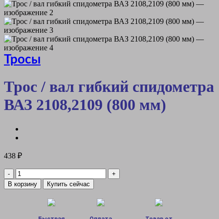
Тросы
Трос / вал гибкий спидометра
ВАЗ 2108,2109 (800 мм)
438
₽
Количество
товара
В корзину
Купить сейчас
Трос
/
вал
гибкий
Быстрая
Оплата
Товар от