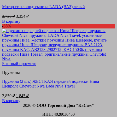
Мотор стеклоподъемника LADA (ВАЗ) левый
Первоначальная
Текущая
3,736
₽
3,354
₽
цена
цена:
В корзину
составляла
3,354 ₽.
-35%
3,736 ₽.
Быстрый просмотр
Пружины
Пружина (2 шт.) ЖЕСТКАЯ передней подвески Нива
Шевроле Chevrolet Niva Lada Niva Travel
Первоначальная
Текущая
2,850
₽
1,845
₽
цена
цена:
В корзину
составляла
1,845 ₽.
2026 ©
ООО Торговый Дом "КаСам"
2,850 ₽.
ИНН: 4028030450