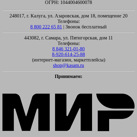
ОГРН: 1044004600078
248017, г. Калуга, ул. Азаровская, дом 18, помещение 20
Телефоны:
8 800 222 65 81
| Звонок бесплатный
443082, г. Самара, ул. Пятигорская, дом 11
Телефоны:
8 846 321-01-80
8-920-614-25-88
(интернет-магазин, маркетплейсы)
shop@kasam.ru
Принимаем:
M