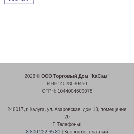
В КОРЗИНУ
2026 ©
ООО Торговый Дом "КаСам"
ИНН: 4028030450
ОГРН: 1044004600078
248017, г. Калуга, ул. Азаровская, дом 18, помещение
20
Телефоны:
8 800 222 65 81
| Звонок бесплатный