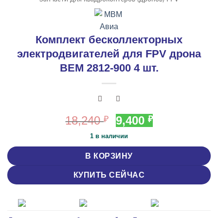
Комплект бесколлекторных
электродвигателей для FPV дрона
ВЕМ 2812-900 4 шт.
Первоначальная
Текущая
18,240
9,400
₽
₽
цена
цена:
1 в наличии
составляла
9,400 ₽.
18,240 ₽.
В КОРЗИНУ
КУПИТЬ СЕЙЧАС