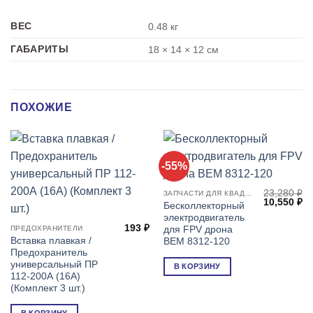
ВЕС
0.48 кг
ГАБАРИТЫ
18 × 14 × 12 см
ПОХОЖИЕ
-55%
23,280
₽
ЗАПЧАСТИ ДЛЯ КВАДРОКОПТЕРОВ (ДРОНОВ) FPV
Первонача
Т
10,550
₽
Бесколлекторный
цена
це
электродвигатель
составлял
10
193
₽
23,280 ₽.
для FPV дрона
ПРЕДОХРАНИТЕЛИ
Вставка плавкая /
ВЕМ 8312-120
Предохранитель
универсальный ПР
В КОРЗИНУ
112-200А (16А)
(Комплект 3 шт.)