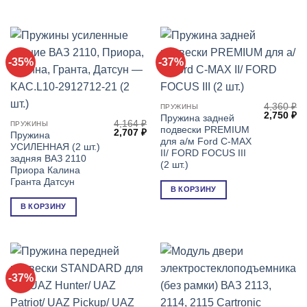
-35%
-37%
4,360
₽
ПРУЖИНЫ
Первонач
Т
2,750
₽
Пружина задней
4,164
₽
цена
це
ПРУЖИНЫ
подвески PREMIUM
Первоначальная
Текущая
2,707
₽
составля
2,
Пружина
цена
цена:
4,360 ₽.
для а/м Ford C-MAX
УСИЛЕННАЯ (2 шт.)
составляла
2,707 ₽.
II/ FORD FOCUS III
4,164 ₽.
задняя ВАЗ 2110
(2 шт.)
Приора Калина
Гранта Датсун
В КОРЗИНУ
В КОРЗИНУ
-37%