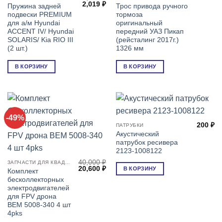
Первоначальная
Текущая
2,019
₽
Пружина задней
Трос привода ручного
цена
цена:
подвески PREMIUM
тормоза
составляла
2,019 ₽.
3,628 ₽.
для а/м Hyundai
оригинальный
ACCENT IV/ Hyundai
передний УАЗ Пикап
SOLARIS/ Kia RIO III
(рейсталинг 2017г.)
(2 шт.)
1326 мм
В КОРЗИНУ
В КОРЗИНУ
-49%
200
₽
ПАТРУБКИ
Акустический
патрубок ресивера
2123-1008122
40,000
₽
ЗАПЧАСТИ ДЛЯ КВАДРОКОПТЕРОВ (ДРОНОВ) FPV
Первоначальная
Текущая
20,600
₽
В КОРЗИНУ
Комплект
цена
цена:
бесколлекторных
составляла
20,600 ₽.
40,000 ₽.
электродвигателей
для FPV дрона
ВЕМ 5008-340 4 шт
4pks