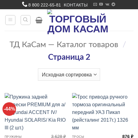
Skip
8 800 222-65-81
KОНТАКТЫ
|
to
content
ТД КаСам — Каталог товаров
/
Страница 2
-44%
3,628
₽
876
₽
ПРУЖИНЫ
ТРОСЫ