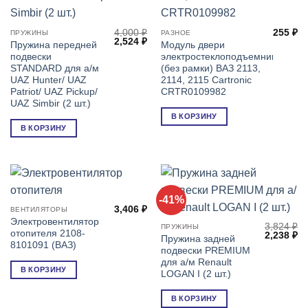
4,000
₽
255
₽
ПРУЖИНЫ
РАЗНОЕ
Первоначальная
Текущая
2,524
₽
Пружина передней
Модуль двери
цена
цена:
подвески
электростеклоподъемника
составляла
2,524 ₽.
4,000 ₽.
STANDARD для а/м
(без рамки) ВАЗ 2113,
UAZ Hunter/ UAZ
2114, 2115 Cartronic
Patriot/ UAZ Pickup/
CRTR0109982
UAZ Simbir (2 шт.)
В КОРЗИНУ
В КОРЗИНУ
-41%
3,406
₽
ВЕНТИЛЯТОРЫ
Электровентилятор
3,824
₽
ПРУЖИНЫ
отопителя 2108-
Первонач
Т
2,238
₽
Пружина задней
цена
це
8101091 (ВАЗ)
подвески PREMIUM
составля
2,
3,824 ₽.
для а/м Renault
В КОРЗИНУ
LOGAN I (2 шт.)
В КОРЗИНУ