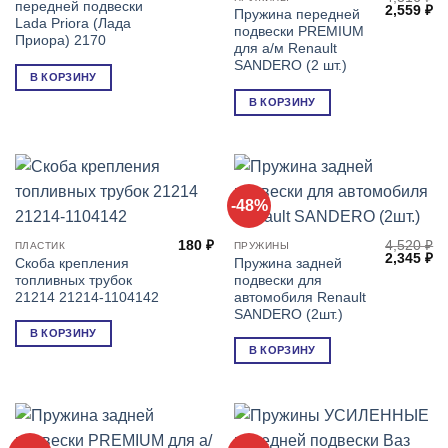
передней подвески
Первонач
Т
составляла
1,892 ₽.
2,559
₽
Пружина передней
цена
це
3,040 ₽.
Lada Priora (Лада
подвески PREMIUM
составля
2,
Приора) 2170
4,316 ₽.
для а/м Renault
SANDERO (2 шт.)
В КОРЗИНУ
В КОРЗИНУ
-48%
180
₽
4,520
₽
ПЛАСТИК
ПРУЖИНЫ
Первонач
Т
2,345
₽
Скоба крепления
Пружина задней
цена
це
топливных трубок
подвески для
составля
2,
4,520 ₽.
21214 21214-1104142
автомобиля Renault
SANDERO (2шт.)
В КОРЗИНУ
В КОРЗИНУ