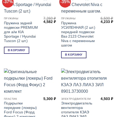
-37%
-35%
7,260
₽
6,500
₽
ПРУЖИНЫ
ПРУЖИНЫ
Первоначальная
Текущая
Первонач
Т
4,582
₽
4,233
₽
Пружина задней
Пружина
цена
цена:
цена
це
подвески PREMIUM
УСИЛЕННАЯ (2 шт.)
составляла
4,582 ₽.
составля
4,
7,260 ₽.
6,500 ₽.
для а/м KIA
передней подвески
Sportage / Hyundai
Ваз 2123 Chevrolet
Tuscon (2 шт.)
Niva с переменным
шагом
В КОРЗИНУ
В КОРЗИНУ
5,300
₽
4,503
₽
ПЛАСТИК
ЭЛЕКТРОДВИГАТЕЛИ
Подкрылки
Электродвигатель
передние (локеры)
вентилятора
Ford Focus (Форд
отопителя КЗАЭ
Фокус) 2 комплект
ЛАЗ ЛИАЗ ЗИЛ