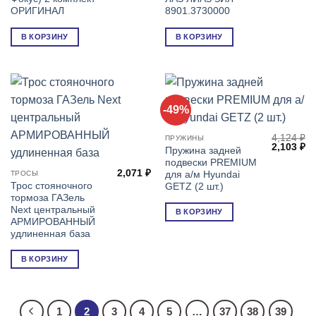
ОРИГИНАЛ
8901.3730000
В КОРЗИНУ
В КОРЗИНУ
-49%
4,124
₽
ПРУЖИНЫ
Первонач
Т
2,103
₽
Пружина задней
цена
це
подвески PREMIUM
составля
2,
2,071
₽
4,124 ₽.
для а/м Hyundai
ТРОСЫ
Трос стояночного
GETZ (2 шт.)
тормоза ГАЗель
Next центральный
В КОРЗИНУ
АРМИРОВАННЫЙ
удлиненная база
В КОРЗИНУ
1
2
3
4
5
…
37
38
39