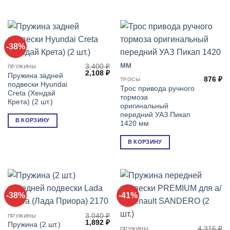
-38%
3,400
₽
ПРУЖИНЫ
Первоначальная
Текущая
2,108
₽
Пружина задней
цена
цена:
876
₽
ТРОСЫ
подвески Hyundai
составляла
2,108 ₽.
Трос привода ручного
3,400 ₽.
Creta (Хендай
тормоза
Крета) (2 шт.)
оригинальный
передний УАЗ Пикап
В КОРЗИНУ
1420 мм
В КОРЗИНУ
-38%
-41%
3,040
₽
ПРУЖИНЫ
Первоначальная
Текущая
1,892
₽
Пружина (2 шт.)
цена
цена:
4,316
₽
ПРУЖИНЫ