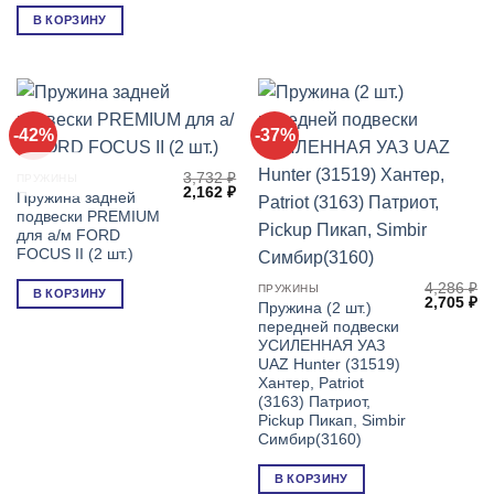
В КОРЗИНУ
-42%
-37%
Special offer
3,732
₽
ПРУЖИНЫ
Первоначальная
Текущая
2,162
₽
Пружина задней
цена
цена:
подвески PREMIUM
составляла
2,162 ₽.
3,732 ₽.
для а/м FORD
FOCUS II (2 шт.)
4,286
₽
ПРУЖИНЫ
В КОРЗИНУ
Первонач
Т
2,705
₽
Пружина (2 шт.)
цена
це
передней подвески
составля
2,
4,286 ₽.
УСИЛЕННАЯ УАЗ
UAZ Hunter (31519)
Хантер, Patriot
(3163) Патриот,
Pickup Пикап, Simbir
Симбир(3160)
В КОРЗИНУ